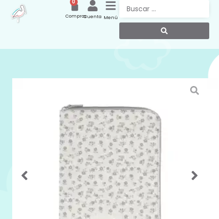
0
Compras
Cuenta
Menú