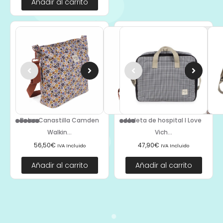
Añadir al carrito
Bolsa Canastilla Camden
Maleta de hospital I Love
Walkin...
Vich...
56,50
€
47,90
€
IVA Incluido
IVA Incluido
Añadir al carrito
Añadir al carrito