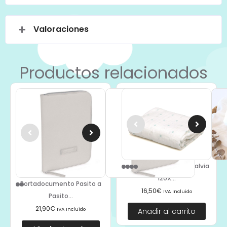
Valoraciones
Productos relacionados
Muselina Estampado Salvia
120X...
Portadocumento Pasito a
16,50
€
IVA Incluido
Pasito...
21,90
€
IVA Incluido
Añadir al carrito