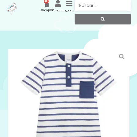
0
Compras
Cuenta
Menú