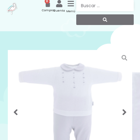
0
Compras
Cuenta
Menú