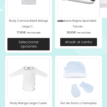
Body Camisa Bebé Manga
Sabana Bajera Ajustable
Larga C...
Tencel...
17,90
€
16,50
€
IVA Incluido
IVA Incluido
Seleccionar
Añadir al carrito
opciones
Body Manga Larga Cuello
Set de Gorro y manoplas