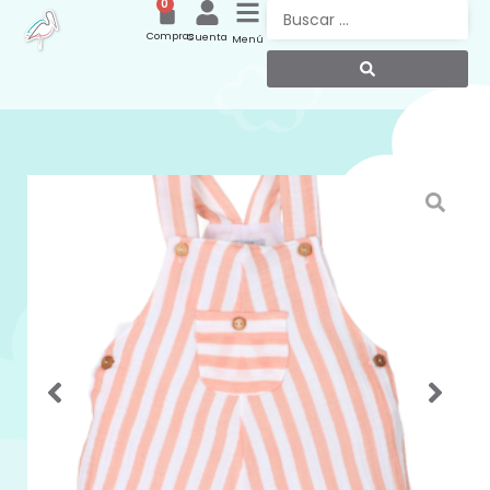
0
Compras
Cuenta
Menú