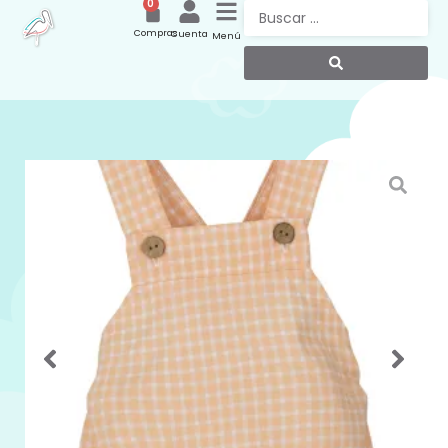
0
Compras
Cuenta
Menú