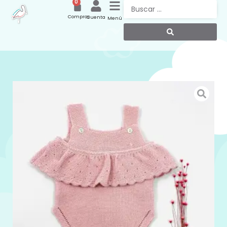
0
Compras
Cuenta
Menú