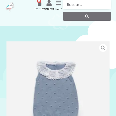
0
Compras
Cuenta
Menú