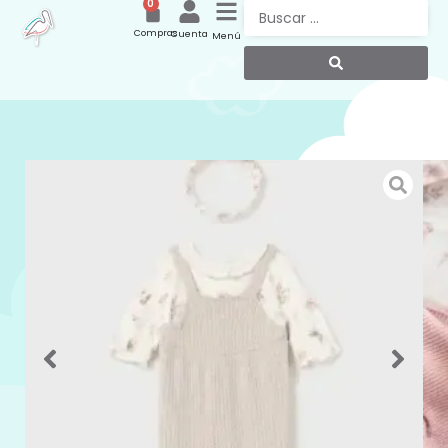
0
Compras
Cuenta
Menú