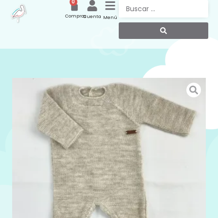
0
Compras
Cuenta
Menú