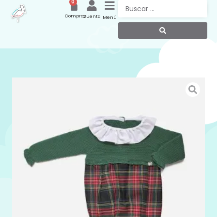
0
Compras
Cuenta
Menú