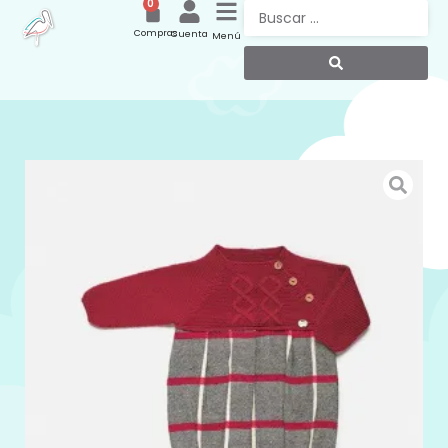
0
Compras
Cuenta
Menú