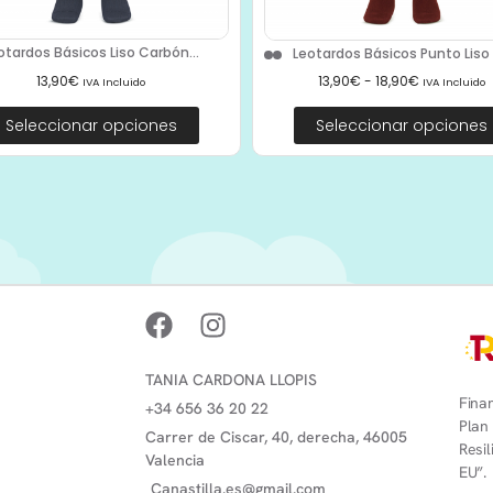
otardos Básicos Liso Carbón...
Leotardos Básicos Punto Liso 2
13,90
€
13,90
€
-
18,90
€
IVA Incluido
IVA Incluido
Seleccionar opciones
Seleccionar opciones
TANIA CARDONA LLOPIS
Finan
+34 656 36 20 22
Plan
Carrer de Ciscar, 40, derecha, 46005
Resi
Valencia
EU”.
Canastilla.es@gmail.com