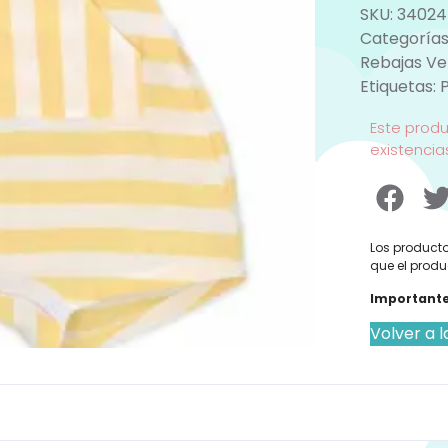
SKU:
34024
Categorías
Rebajas V
Etiquetas:
Este prod
existencia
Los producto
que el produ
Importante
Volver a l