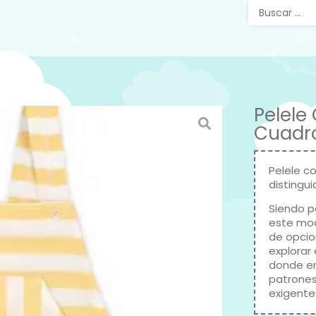
Pelele 
Cuadr
Pelele co
distingu
Siendo p
este mod
de opcio
explorar
donde enc
patrones
exigente