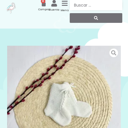
0
Compras
Cuenta
Menú