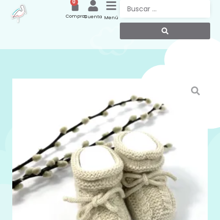
0
Compras
Cuenta
Menú