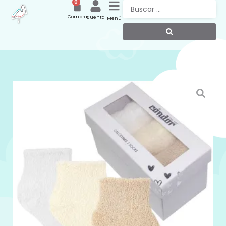
0
Compras
Cuenta
Menú