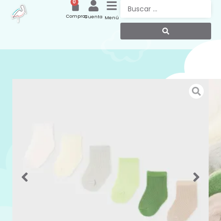
0
Compras
Cuenta
Menú