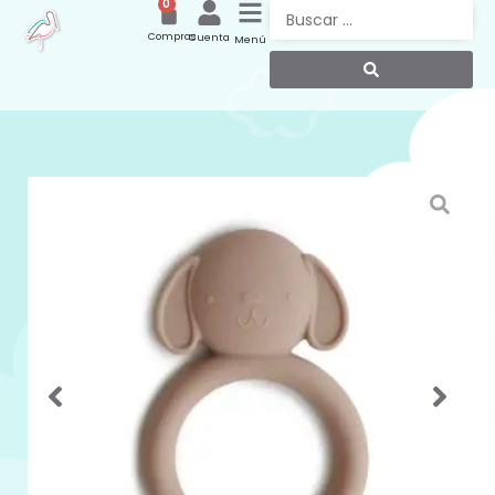
0
Compras
Cuenta
Menú