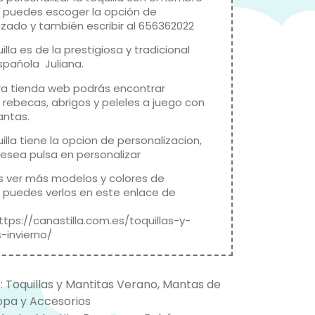
 puedes escoger la opción de
izado y también escribir al 656362022
illa es de la prestigiosa y tradicional
pañola Juliana.
ra tienda web podrás encontrar
 rebecas, abrigos y peleles a juego con
antas.
illa tiene la opcion de personalizacion,
 desea pulsa en personalizar
s ver más modelos y colores de
s puedes verlos en este enlace de
ttps://canastilla.com.es/toquillas-y-
-invierno/
:
Toquillas y Mantitas Verano
,
Mantas de
opa y Accesorios