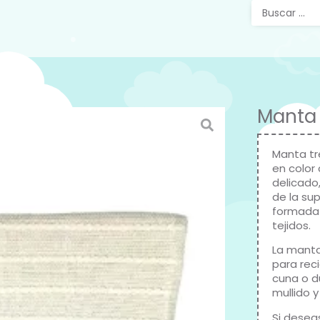
Manta 
Manta tr
en color
delicado,
de la sup
formada 
tejidos.
La manta 
para rec
cuna o d
mullido y
Si deseas