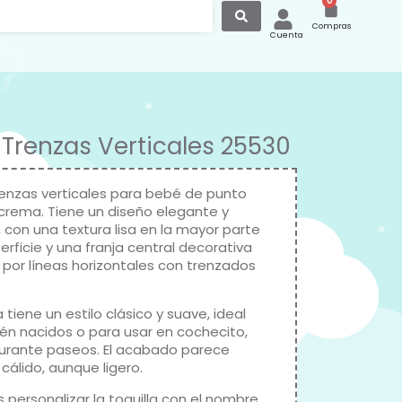
0
Compras
Cuenta
Trenzas Verticales 25530
enzas verticales para bebé de punto
 crema. Tiene un diseño elegante y
 con una textura lisa en la mayor parte
erficie y una franja central decorativa
por líneas horizontales con trenzados
tiene un estilo clásico y suave, ideal
ién nacidos o para usar en cochecito,
urante paseos. El acabado parece
 cálido, aunque ligero.
 personalizar la toquilla con el nombre