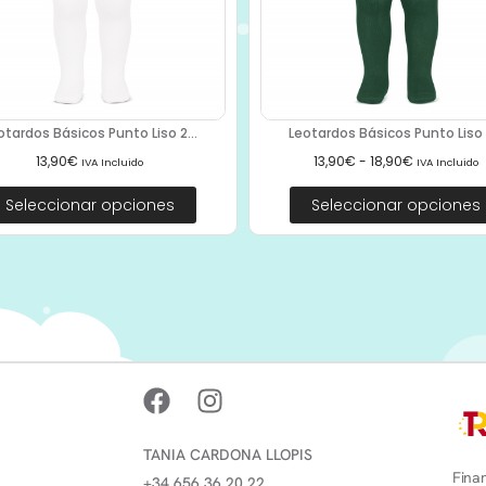
otardos Básicos Punto Liso 2...
Leotardos Básicos Punto Liso 2
13,90
€
13,90
€
-
18,90
€
IVA Incluido
IVA Incluido
Seleccionar opciones
Seleccionar opciones
TANIA CARDONA LLOPIS
Finan
+34 656 36 20 22