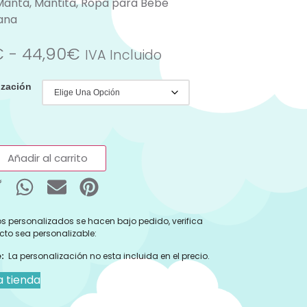
Manta
,
Mantita
,
Ropa para Bebé
iana
€
-
44,90
€
IVA Incluido
ización
Añadir al carrito
s personalizados se hacen bajo pedido, verifica
cto sea personalizable:
:
La personalización no esta incluida en el precio.
a tienda