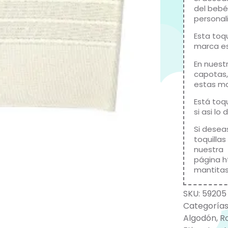
del bebé
personal
Esta toqu
marca es
En nuest
capotas,
estas m
Está toqu
si asi lo
Si desea
toquilla
nuestra
página
h
mantitas
SKU:
59205
Categorías
Algodón
,
R