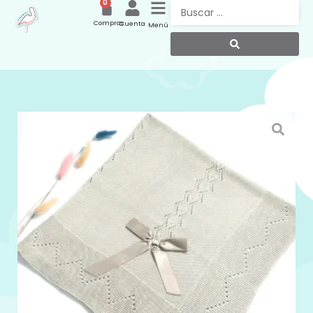
0
Compras
Cuenta
Menú