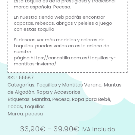
Esta toquilla es de la prestigiosa y tradicional
marca española Pecesa.
En nuestra tienda web podrás encontrar
capotas, rebecas, abrigos y peleles a juego
con estas toquilla
Si deseas ver más modelos y colores de
toquillas puedes verlos en este enlace de
nuestra
página
https://canastilla.com.es/toquillas-y-
mantitas-invierno/
SKU:
55587
Categorías:
Toquillas y Mantitas Verano
,
Mantas
de Algodón
,
Ropa y Accesorios
Etiquetas:
Mantita
,
Pecesa
,
Ropa para Bebé
,
Tocas
,
Toquillas
Marca:
pecesa
33,90
€
-
39,90
€
IVA Incluido