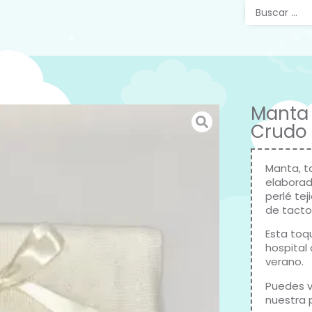
Manta
Crudo 
Manta, t
elaborad
perlé tej
de tacto 
Esta toqu
hospital
verano.
Puedes v
nuestra 