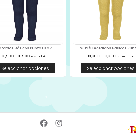
otardos Básicos Punto Liso A...
2019/1 Leotardos Básicos Punto
13,90
€
-
18,90
€
13,90
€
-
18,90
€
IVA Incluido
IVA Incluido
Seleccionar opciones
Seleccionar opciones