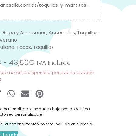
canastilla.com.es/toquillas-y-mantitas-
:
Ropa y Accesorios
,
Accesorios
,
Toquillas
 Verano
uliana
,
Tocas
,
Toquillas
€
-
43,50
€
IVA Incluido
ucto no está disponible porque no quedan
s.
s personalizados se hacen bajo pedido, verifica
cto sea personalizable:
:
La personalización no esta incluida en el precio.
a tienda