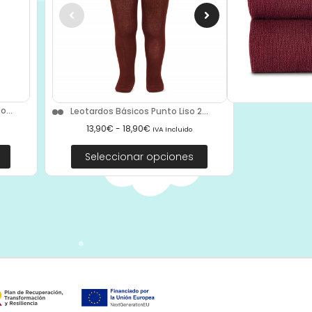
...
Leotardos Básicos Punto Liso 2...
13,90
€
-
18,90
€
IVA Incluido
Seleccionar opciones