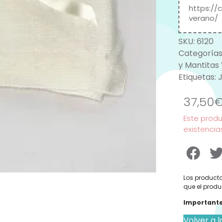
https://
verano/
SKU:
6120
Categorías
y Mantitas
Etiquetas:
J
37,50
Este prod
existencia
Los producto
que el produ
Importante
Volver a l