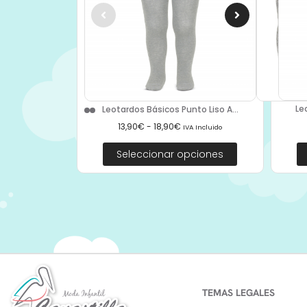
Le
Leotardos Básicos Punto Liso A...
13,90
€
-
18,90
€
IVA Incluido
Seleccionar opciones
TEMAS LEGALES