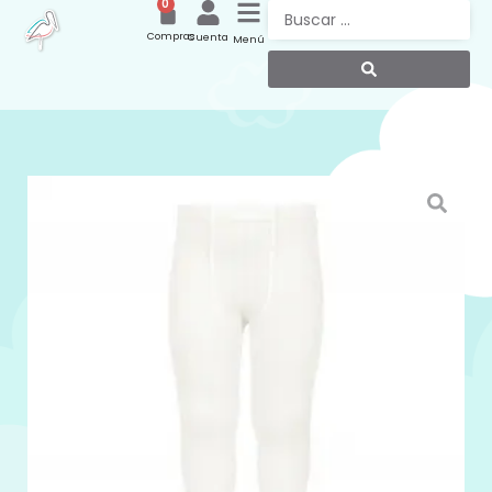
0
Compras
Cuenta
Menú