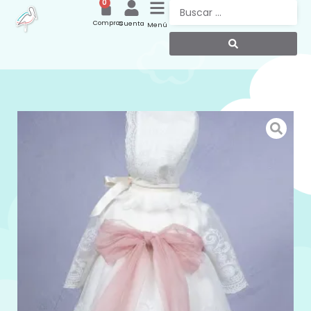
0
Compras
Cuenta
Menú