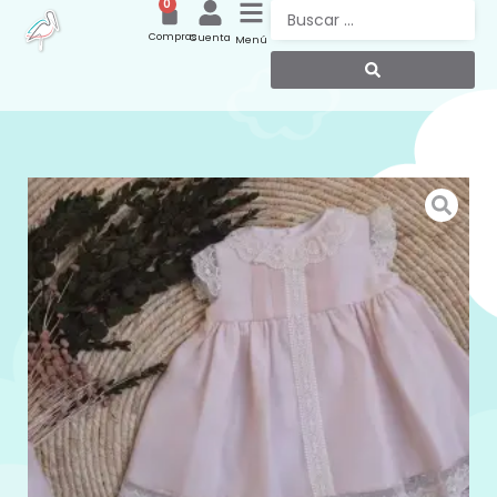
0
Compras
Cuenta
Menú