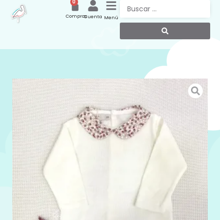
0
Compras
Cuenta
Menú