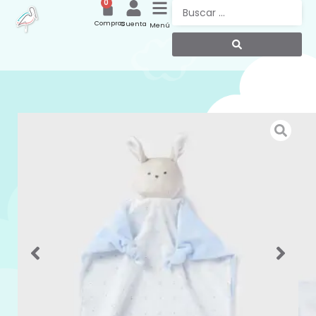
0
Compras
Cuenta
Menú