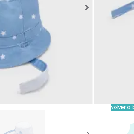
12,99
€
Talla De
Los producto
que el produ
Importante
Volver a l