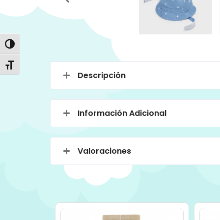
Alternar alto contraste
Alternar tamaño de letra
Descripción
Información Adicional
Valoraciones