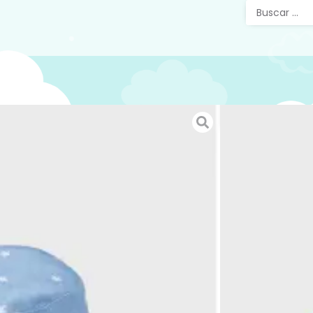
Gorro 
estrell
blanc
Gorro rev
con sujet
y blanco.
SKU:
N/D
Categorías
Accesorios
Etiquetas: