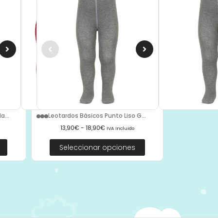
a...
Leotardos Básicos Punto Liso G...
13,90
€
-
18,90
€
IVA Incluido
Seleccionar opciones