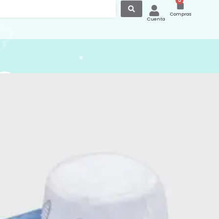
0
Compras
Cuenta
reversible perro y
as tela algodón azul y
o
ersible perro y estrellas tela algodón
ador parte inferior con velcro color azul
:
Gorros Verano
,
Accesorios
,
Ropa y
Gorro
,
Mayoral
,
Ropa para Bebé