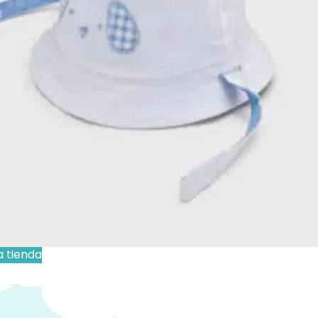
IVA Incluido
 Ropa
Añadir al carrito
s personalizados se hacen bajo pedido, verifica
cto sea personalizable:
:
La personalización no esta incluida en el precio.
a tienda