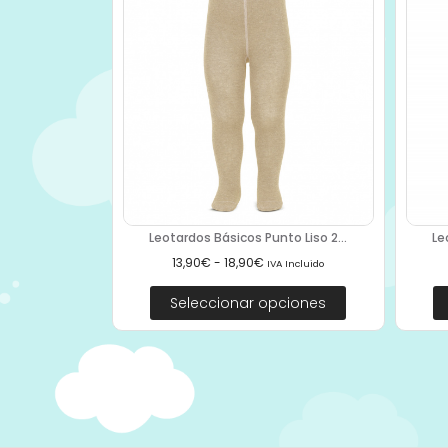
Leotardos Básicos Punto Liso 2...
Le
13,90
€
-
18,90
€
IVA Incluido
Seleccionar opciones