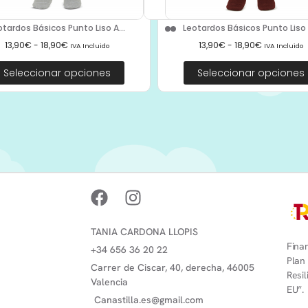
otardos Básicos Punto Liso A...
Leotardos Básicos Punto Liso 2
13,90
€
-
18,90
€
13,90
€
-
18,90
€
IVA Incluido
IVA Incluido
Seleccionar opciones
Seleccionar opciones
TANIA CARDONA LLOPIS
Finan
+34 656 36 20 22
Plan
Carrer de Ciscar, 40, derecha, 46005
Resi
Valencia
EU”.
Canastilla.es@gmail.com