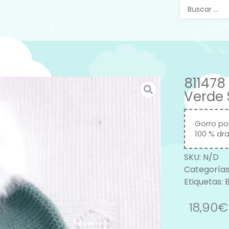
811478
Verde 
Gorro po
100 % dra
SKU:
N/D
Categorías
Etiquetas:
B
18,90
€