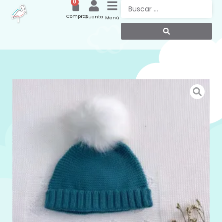
0
Compras
Cuenta
Menú