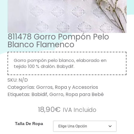
811478 Gorro Pompón Pelo
Blanco Flamenco
Gorro pompón pelo blanco, elaborado en
tejido 100 % dralón. Babydif.
SKU:
N/D
Categorías:
Gorros
,
Ropa y Accesorios
Etiquetas:
Babidif
,
Gorro
,
Ropa para Bebé
18,90
€
IVA Incluido
Talla De Ropa