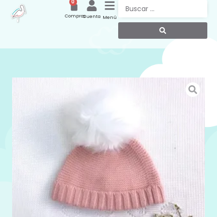
0
Compras
Cuenta
Menú