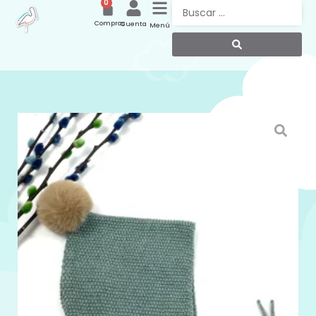
0
Compras
Cuenta
Menú