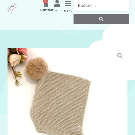
0
Compras
Cuenta
Menú