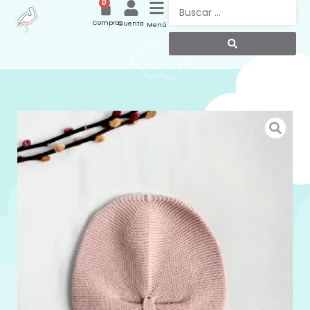
0
Compras
Cuenta
Menú