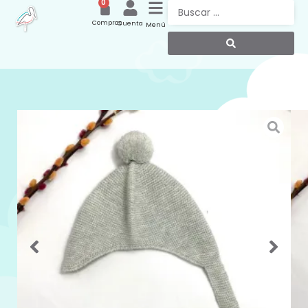
0
Compras
Cuenta
Menú