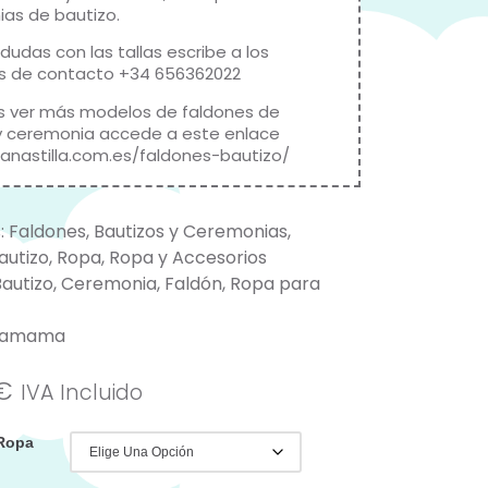
as de bautizo.
 dudas con las tallas escribe a los
s de contacto +34 656362022
s ver más modelos de faldones de
y ceremonia accede a este enlace
canastilla.com.es/faldones-bautizo/
:
Faldones
,
Bautizos y Ceremonias
,
autizo
,
Ropa
,
Ropa y Accesorios
Bautizo
,
Ceremonia
,
Faldón
,
Ropa para
kamama
€
IVA Incluido
 Ropa