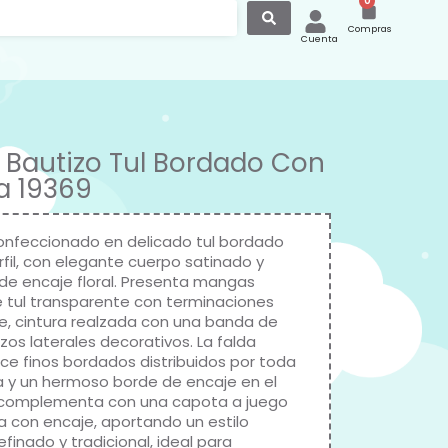
0
Compras
Cuenta
 Bautizo Tul Bordado Con
a 19369
onfeccionado en delicado tul bordado
rfil, con elegante cuerpo satinado y
 de encaje floral. Presenta mangas
e tul transparente con terminaciones
e, cintura realzada con una banda de
azos laterales decorativos. La falda
uce finos bordados distribuidos por toda
a y un hermoso borde de encaje en el
 complementa con una capota a juego
 con encaje, aportando un estilo
refinado y tradicional, ideal para