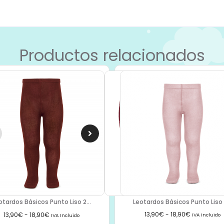
Productos relacionados
Leotardos Básicos Punto Liso 2
otardos Básicos Punto Liso 2...
13,90
€
-
18,90
€
13,90
€
-
18,90
€
IVA Incluido
IVA Incluido