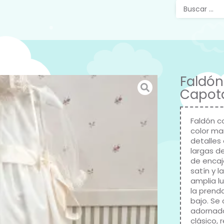
Faldón
Capot
Faldón c
color ma
detalles
largas d
de encaj
satín y l
amplia l
la prend
bajo. Se
adornada
clásico, 