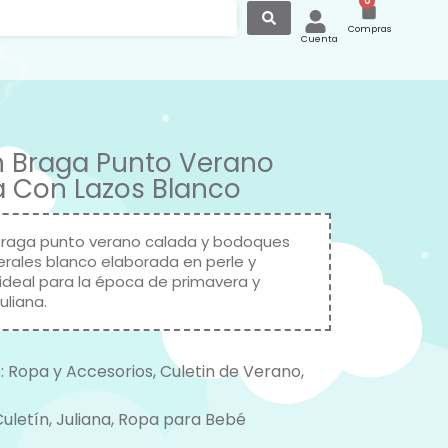
0
Compras
Cuenta
n Braga Punto Verano
 Con Lazos Blanco
braga punto verano calada y bodoques
terales blanco elaborada en perle y
ideal para la época de primavera y
uliana.
:
Ropa y Accesorios
,
Culetin de Verano
,
Culetín
,
Juliana
,
Ropa para Bebé