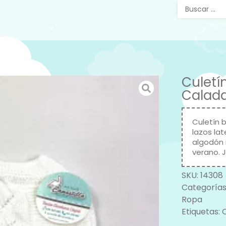
Culetí
Calada
Culetín 
lazos la
algodón 
verano. J
SKU:
14308
Categorías
Ropa
Etiquetas: