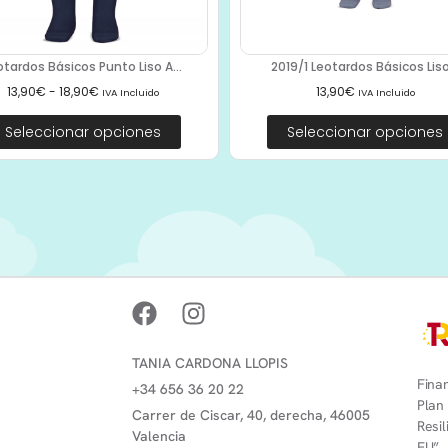
otardos Básicos Punto Liso A...
2019/1 Leotardos Básicos Liso.
13,90
€
-
18,90
€
13,90
€
IVA Incluido
IVA Incluido
Seleccionar opciones
Seleccionar opciones
TANIA CARDONA LLOPIS
Finan
+34 656 36 20 22
Plan
Carrer de Ciscar, 40, derecha, 46005
Resi
Valencia
EU”.