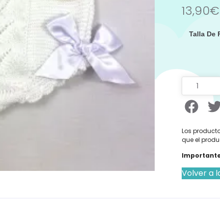
13,90
€
Talla De
Los producto
que el produ
Importante
Volver a l