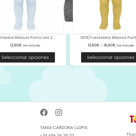
otardos Básicos Punto Liso 2...
2019/1 Leotardos Básicos Punto
12,90
€
13,90
€
-
18,90
€
IVA Incluido
IVA Incluido
Seleccionar opciones
Seleccionar opciones
TANIA CARDONA LLOPIS
Finan
+34 656 36 20 22