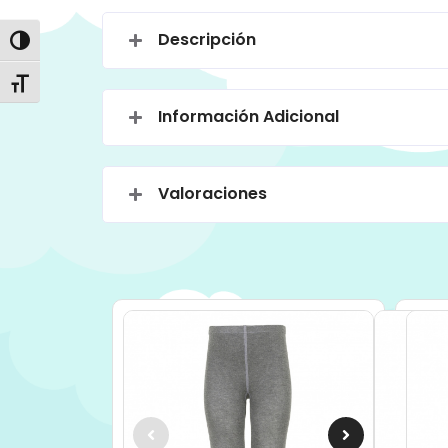
Descripción
Alternar alto contraste
Alternar tamaño de letra
Información Adicional
Valoraciones