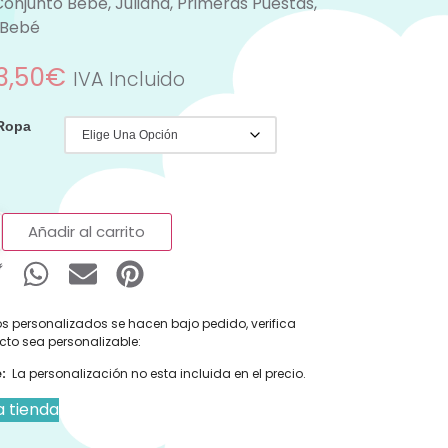
Conjunto Bebé
,
Juliana
,
Primeras Puestas
,
 Bebé
3,50
€
IVA Incluido
 Ropa
Añadir al carrito
s personalizados se hacen bajo pedido, verifica
cto sea personalizable:
:
La personalización no esta incluida en el precio.
a tienda