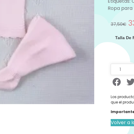
Etiquetas:
Ropa para
3
37,50
€
Talla De
Los producto
que el produ
Importante
Volver a l