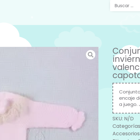
Conjun
invier
valenc
capota
Conjunto
encaje d
a juego. 
SKU:
N/D
Categorías
Accesorios