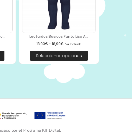
...
Leotardos Básicos Punto Liso A...
13,90
€
-
18,90
€
IVA Incluido
Seleccionar opciones
ciado por el Programa KIT Digital.