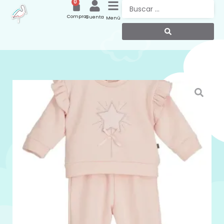
0
Compras
Cuenta
Menú