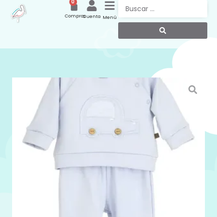
0
Compras
Cuenta
Menú