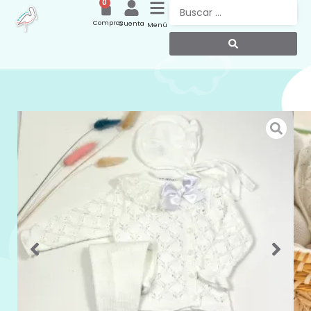
0
Compras
Cuenta
Menú