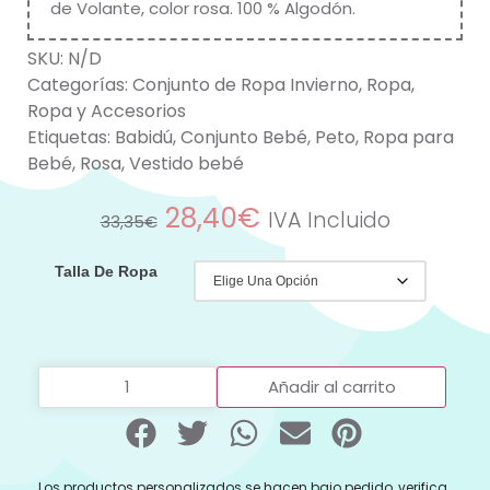
de Volante, color rosa. 100 % Algodón.
SKU:
N/D
Categorías:
Conjunto de Ropa Invierno
,
Ropa
,
Ropa y Accesorios
Etiquetas:
Babidú
,
Conjunto Bebé
,
Peto
,
Ropa para
Bebé
,
Rosa
,
Vestido bebé
28,40
€
IVA Incluido
33,35
€
Talla De Ropa
Añadir al carrito
Los productos personalizados se hacen bajo pedido, verifica