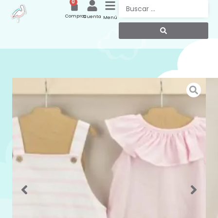
0
Compras
Cuenta
Menú