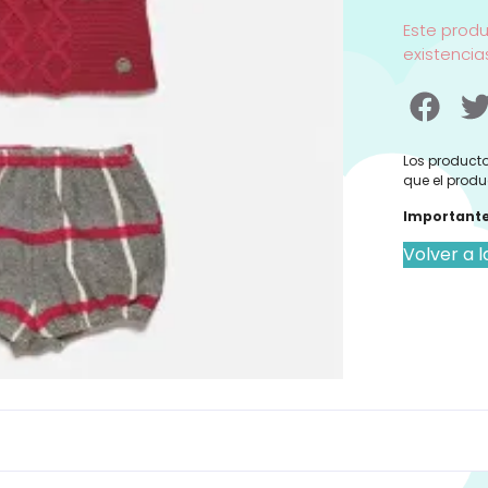
Este prod
existencia
Los producto
que el produ
Importante
Volver a l