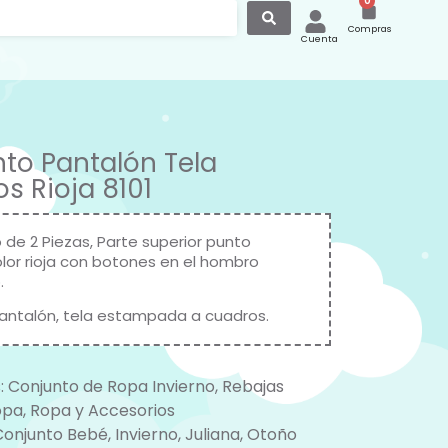
0
Compras
Cuenta
to Pantalón Tela
s Rioja 8101
 de 2 Piezas, Parte superior punto
olor rioja con botones en el hombro
.
pantalón, tela estampada a cuadros.
:
Conjunto de Ropa Invierno
,
Rebajas
opa
,
Ropa y Accesorios
Conjunto Bebé
,
Invierno
,
Juliana
,
Otoño