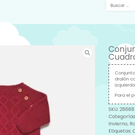
Conjun
Cuadro
Conjunto
dralón c
izquierdo
Para el 
SKU:
28688
Categorías
Invierno
,
R
Etiquetas: