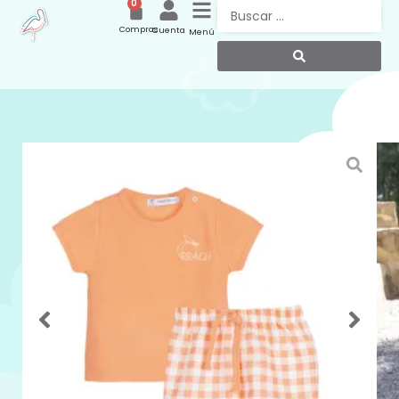
0
Compras
Cuenta
Menú