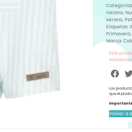
Categorías
Verano
,
Nu
verano
,
Pe
Etiquetas:
Primavera
Marca:
Cal
Este prod
existencia
Los producto
que el produ
Importante
Volver a l