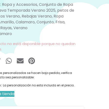
:
Ropa y Accesorios
,
Conjunto de Ropa
eva Temporada Verano 2025
,
petos de
tos Verano
,
Rebajas Verano
,
Ropa
Amarillo
,
Calamaro
,
Conjunto
,
Frisa
,
,
Rayas
,
Verano
amaro
ucto no está disponible porque no quedan
s.
s personalizados se hacen bajo pedido, verifica
cto sea personalizable:
:
La personalización no esta incluida en el precio.
a tienda