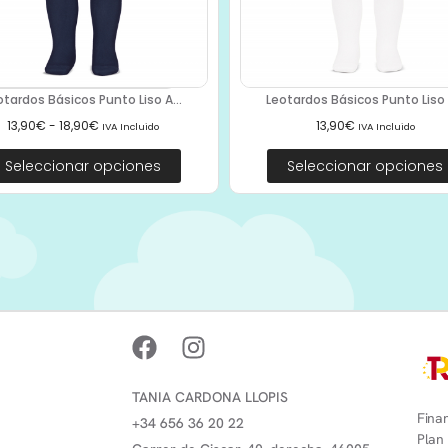
otardos Básicos Punto Liso A...
Leotardos Básicos Punto Liso 2
13,90
€
-
18,90
€
13,90
€
IVA Incluido
IVA Incluido
Seleccionar opciones
Seleccionar opciones
TANIA CARDONA LLOPIS
Finan
+34 656 36 20 22
Plan