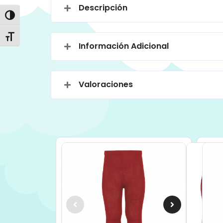
Descripción
Alternar alto contraste
Alternar tamaño de letra
Información Adicional
Valoraciones