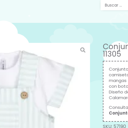
Conjun
11305
Conjunto
camiseta
mangas d
con boto
Diseño d
Calamar
Consulta
Conjunt
SKU:
57190