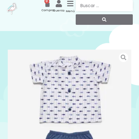
0
Compras
Cuenta
Menú