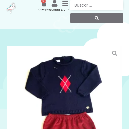
0
Compras
Cuenta
Menú