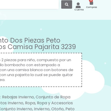
0
Compras
Cuenta
to Dos Piezas Peto
s Camisa Pajarita 3239
 2 piezas para niño, compuesto por un
tilo bombacho con estampado a
con una camisa blanca con botones de
on una pajarita la cual se puede quitar
ea.
:
Rebajas Invierno
,
Conjunto de Ropa
tos Invierno
,
Ropa
,
Ropa y Accesorios
Conjunto Invierno
,
Invierno
,
Otoño
,
Peto