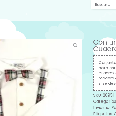
Conjun
Cuadro
Conjunto
peto es
cuadros 
madera c
si se des
SKU:
28951
Categorías
Invierno
,
Pe
Etiquetas: