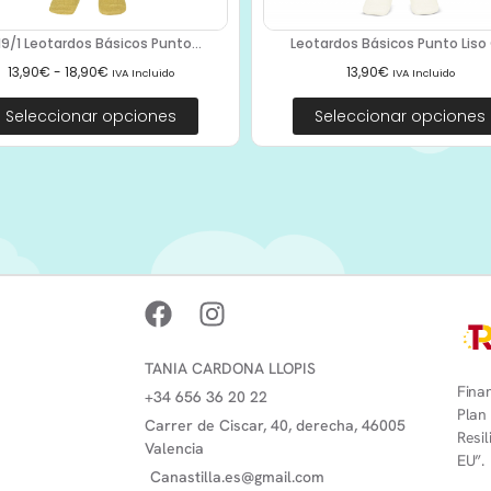
19/1 Leotardos Básicos Punto...
Leotardos Básicos Punto Liso C
13,90
€
-
18,90
€
13,90
€
IVA Incluido
IVA Incluido
Seleccionar opciones
Seleccionar opciones
TANIA CARDONA LLOPIS
Finan
+34 656 36 20 22
Plan
Carrer de Ciscar, 40, derecha, 46005
Resi
Valencia
EU”.
Canastilla.es@gmail.com