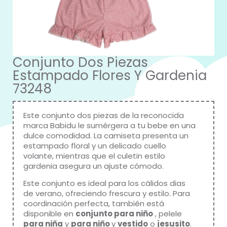
Conjunto Dos Piezas
Estampado Flores Y Gardenia
73248
Este conjunto dos piezas de la reconocida
marca
Babidu
le sumérgera a tu bebe en una
dulce comodidad. La camiseta presenta un
estampado floral y un delicado cuello
volante, mientras que el culetin estilo
gardenia asegura un ajuste cómodo.
Este conjunto es ideal para los cálidos dias
de verano, ofreciendo frescura y estilo. Para
coordinación perfecta, también está
disponible en
conjunto para niño
, pelele
para niña
y
para niño
y
vestido
o
jesusito
.