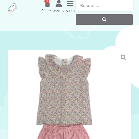
0
Compras
Cuenta
Menú