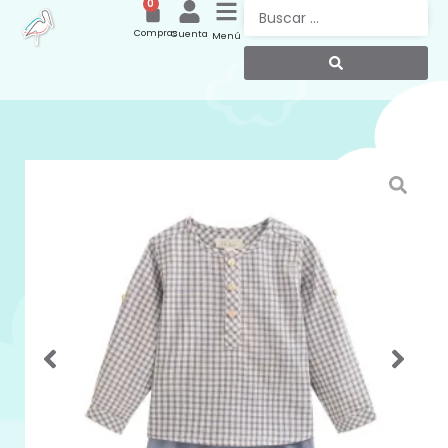
0
Compras
Cuenta
Menú