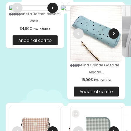
Colchoneta Botton flowers
Walk...
34,90
€
IVA Incluido
Añadir al carrito
Muselina Grande Gasa de
Algodó...
18,99
€
IVA Incluido
Añadir al carrito