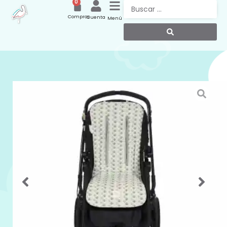
0
Compras
Cuenta
Menú