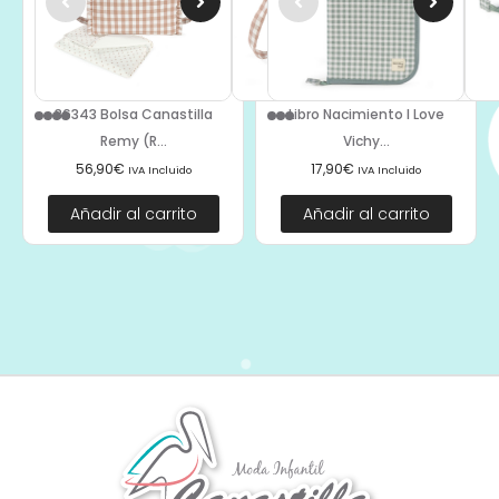
36343 Bolsa Canastilla
Libro Nacimiento I Love
Remy (R...
Vichy...
56,90
€
17,90
€
IVA Incluido
IVA Incluido
Añadir al carrito
Añadir al carrito