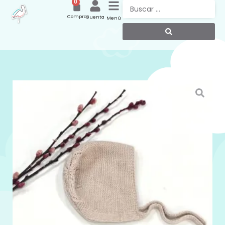
0
Compras
Cuenta
Menú